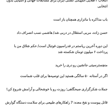
انتخاب ۲ طلایی المپیکی کشتی ایران برای مسابقات جهانی و آسیایی بدون
انتخابی
باب مذاکره با ماتزاری همچنان باز است
حسن زاده، مربی استقلال در دربی شد/ هاشمی نسب انصراف داد
این دوره آخرین ریاستم در فدراسیون فوتبال است/ حکم شلاق من با
پرداخت ۶ میلیون تومان شکسته شد
منچسترسیتی جانشین رو دری را خرید
اگر در آستانه ۵۰ سالگی هستید این توصیه‌ها برای قلب شماست
جملات شکرگزاری صبحگاهی؛ روزت رو با خوشحالی و آرامش شروع کن!
قاتل یبوست و نفخ معده: 7 راهکارهای طبیعی برای سلامت دستگاه گوارش