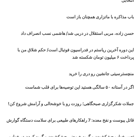
انتخابی
باب مذاکره با ماتزاری همچنان باز است
حسن زاده، مربی استقلال در دربی شد/ هاشمی نسب انصراف داد
این دوره آخرین ریاستم در فدراسیون فوتبال است/ حکم شلاق من با
پرداخت ۶ میلیون تومان شکسته شد
منچسترسیتی جانشین رو دری را خرید
اگر در آستانه ۵۰ سالگی هستید این توصیه‌ها برای قلب شماست
جملات شکرگزاری صبحگاهی؛ روزت رو با خوشحالی و آرامش شروع کن!
قاتل یبوست و نفخ معده: 7 راهکارهای طبیعی برای سلامت دستگاه گوارش
تعبیر خواب جیغ کشیدن و گریه + معنی جیغ کشیدن و گریه کردن در خواب