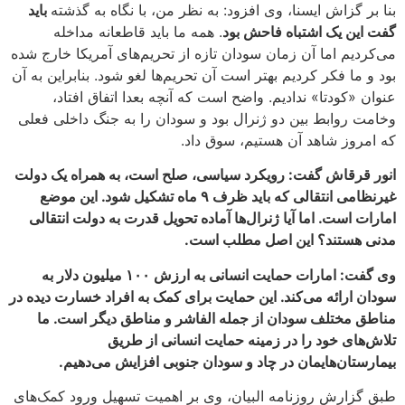
بنا بر گزاش ایسنا، وی افزود: به نظر من، با نگاه به گذشته
باید
گفت این یک اشتباه فاحش بود
. همه ما باید قاطعانه مداخله
می‌کردیم اما آن زمان سودان تازه از تحریم‌های آمریکا خارج شده
بود و ما فکر کردیم بهتر است آن تحریم‌ها لغو شود. بنابراین به آن
عنوان «کودتا» ندادیم. واضح است که آنچه بعدا اتفاق افتاد،
وخامت روابط بین دو ژنرال بود و سودان را به جنگ داخلی فعلی
که امروز شاهد آن هستیم، سوق داد.
انور قرقاش گفت: رویکرد سیاسی، صلح است، به همراه یک دولت
غیرنظامی انتقالی که باید ظرف ۹ ماه تشکیل شود. این موضع
امارات است. اما آیا ژنرال‌ها آماده تحویل قدرت به دولت انتقالی
مدنی هستند؟ این اصل مطلب است.
وی گفت: امارات حمایت انسانی به ارزش ۱۰۰ میلیون دلار به
سودان ارائه می‌کند. این حمایت برای کمک به افراد خسارت دیده در
مناطق مختلف سودان از جمله الفاشر و مناطق دیگر است. ما
تلاش‌های خود را در زمینه حمایت انسانی از طریق
بیمارستان‌هایمان در چاد و سودان جنوبی افزایش می‌دهیم.
طبق گزارش روزنامه البیان، وی بر اهمیت تسهیل ورود کمک‌های