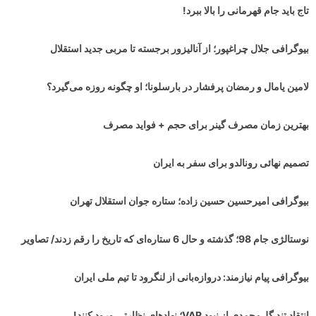
تاج باید جام قهرمانی را بالا ببرد!
بیوگرافی جلال چراغپور؛ از آنالیزور برجسته تا مربی جدید استقلال
لامین یامال و رمضان پرفشار در بارسلونا؛ او چگونه روزه می‌گیرد؟
بهترین زمان مصرف گینر برای حجم + فواید مصرف
تصمیم نهائی رونالدو برای سفر به ایران
بیوگرافی امیرحسین حسین زاده؛ ستاره جوان استقلال تهران
نوستالژی جام 98؛ گذشته و حال 6 ستاره‌ای که تاریخ را رقم زدند/ تصاویر
بیوگرافی پیام نیازمند: دروازه‌بانی از لنگرود تا تیم ملی ایران
انتقاد تند گل‌محمدی از نبود VAR؛ نهادهای نظارتی ورود کنند!