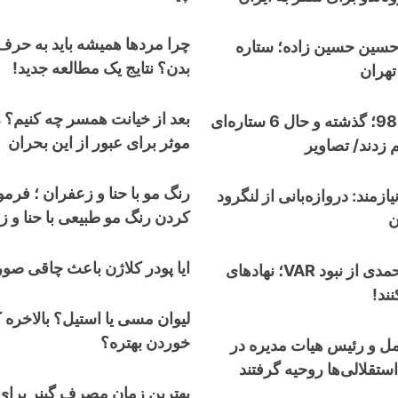
چرا مردها همیشه باید به حرف
حسین حسین زاده؛ ستاره
بدن؟ نتایج یک مطالعه جدید!
تهران
بعد از خیانت همسر چه کنیم؟ 
نوستالژی جام 98؛ گذشته و حال 6 ستاره‌ای
موثر برای عبور از این بحران
م زدند/ تصاویر
رنگ مو با حنا و زعفران ؛ فر
یازمند: دروازه‌بانی از لنگرود
کردن رنگ مو طبیعی با حنا و 
ن
ایا پودر کلاژن باعث چاقی ص
انتقاد تند گل‌محمدی از نبود VAR؛ نهادهای
ند!
لیوان مسی یا استیل؟ بالاخره 
خوردن بهتره؟
ل و رئیس هیات مدیره در
تقلالی‌ها روحیه گرفتند
بهترین زمان مصرف گینر برای