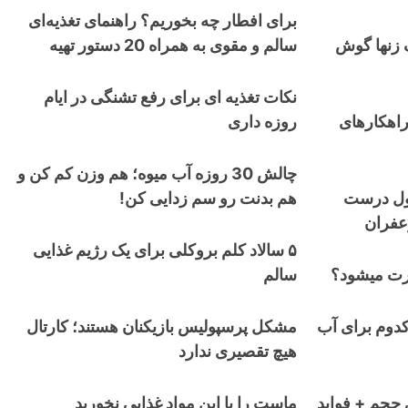
برای افطار چه بخوریم؟ راهنمای تغذیه‌ای
 زنها گوش
سالم و مقوی به همراه 20 دستور تهیه
نکات تغذیه ای برای رفع تشنگی در ایام
راهکارهای
روزه داری
چالش 30 روزه آب میوه؛ هم وزن کم کن و
مول درست
هم بدنت رو سم زدایی کن!
زعفران
۵ سالاد کلم بروکلی برای یک رژیم غذایی
ورت میشود؟
سالم
کدوم برای آب
مشکل پرسپولیس بازیکنان هستند؛ کارتال
هیچ تقصیری ندارد
 حجم + فواید
ماست را با این مواد غذایی نخورید