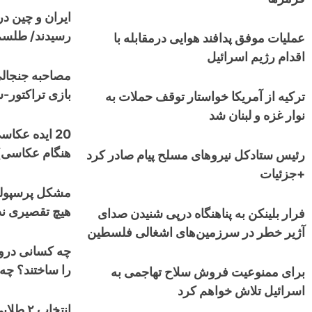
ایران و چین در 
رسیدند/ طلسم ۲۷ ساله شکسته می‌ش
عملیات موفق پدافند هوایی درمقابله با
اقدام رژیم اسرائیل
مصاحبه جنجالی
بازی تراکتور-
ترکیه از آمریکا خواستار توقف حملات به
نوار غزه و لبنان شد
هنگام عکاسی)
رئیس ستادکل نیروهای مسلح پیام صادر کرد
+جزئیات
مشکل پرسپولیس
هیچ تقصیری ند
فرار بلینکن به پناهنگاه درپی شنیدن صدای
آژیر خطر در سرزمین‌های اشغالی فلسطین
چه کسانی دروغ
را ساختند؟ چه
برای ممنوعیت فروش سلاح تهاجمی به
اسرائیل تلاش خواهم کرد
انتخاب 