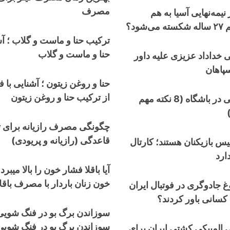
مصرف
نیمه‌نهایی آسیا به هم
ود؟
ترکیب حنا و ماست و گلاب ؛ آشن
حنا و ماست و گلاب
 خداداد عزیزی علیه داور
سپاهان
حنا و روغن زیتون ؛ آشنایی با ف
از ترکیب حنا و روغن زیتون
20 ایده عکاسی در باشگاه (8 نکته مهم
چگونگی مصرف رازیانه برای ت
قاعدگی (رازیانه و پریودی)
 بازیکنان هستند؛ کارتال
ارد
آیا باقلا فشار خون را بالا میبر
خون زنان باردار با مصرف باقلا
 جادوگری در فوتبال ایران
 کسانی باور کردند؟
سوزاندن برگ بو در فنگ شوی
سوزاندن برگ بو در فنگ شویی
۲ طلایی المپیکی کشتی ایران برای