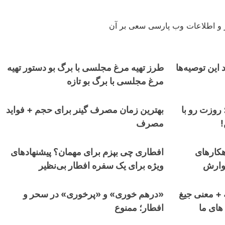
ار و اطلاعات وب پارسی سعی بر آن
ی هستید این توصیه‌ها
طرز تهیه مرغ مجلسی با برگ بو دستور تهیه
مرغ مجلسی با برگ بو تازه
وزت رو با
بهترین زمان مصرف گینر برای حجم + فواید
مصرف
ت و نفخ معده: 7 راهکارهای
افطاری چی بپزم برای مهمان؟ پیشنهادهای
وارش
ویژه برای یک سفره افطار بی‌نظیر
 + معنی جیغ
«درهم خوری» و «پرخوری» در سحر و
های ما
افطار؛ ممنوع