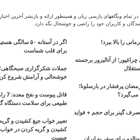
در تمام وبگاههای پارسی زبان و همینطور ارائه و بازنشر آخرین اخب
 کنندگان و کاربران خود را راضی و خوشحال نگه دارد.
مانی را بالا ببرد!
اگر در آستانه ۵۰ سالگ
برای قلب شماست
چراغپور؛ از آنالیزور برجسته
ستقلال
جملات شکرگزاری صبحگاهی؛ ر
خوشحالی و آرامش شروع کن!
رمضان پرفشار در بارسلونا؛
 می‌گیرد؟
قاتل یبوس
طبیعی برای سلامت دستگاه گ
صرف گینر برای حجم + فواید
تعبیر خواب جیغ کشیدن و گریه
کشیدن و گریه کردن در خواب 
چیست
نالدو برای سفر به ایران