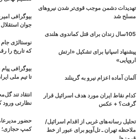
تهدیدات دشمن موجب قوی‌تر شدن نیروهای
مسلح شد
بیوگرافی امیر
جوان استقلال 
105سال زندان برای قتل کماندوی هلندی
که تاریخ را رق
پیشنهاد اسپانیا برای تشکیل «ارتش
اروپایی»
بیوگرافی پیام ن
تا تیم ملی ایرا
آلمان آماده اعزام نیرو به گرینلند
کدام نقاط ایران مورد هدف اسرائیل قرار
نظارتی ورود کن
گرفت؟ + عکس
حضور مدیرعام
تحلیل رسانه‌های غربی از اقدام اسرائیل/
کمپ حجازی؛ اس
ملاحظه تهران ـ تل‌آویو برای عبور از خط
قرمزها