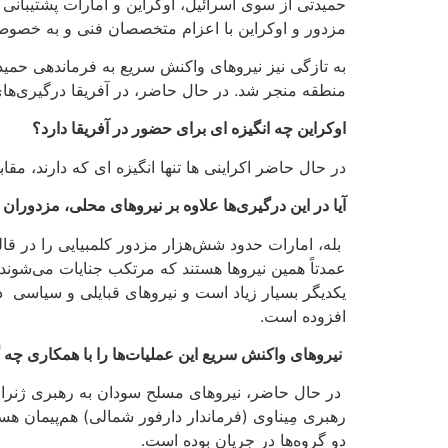
حمیدتی از سوی اسرائیل، اوکراین و امارات پشتیبان
مزدور و اوکراین با اعزام متخصصان فنی و به خصوص پ
منطقه منجر شد. در حال حاضر، در آفریقا درگیری‌های
اوکراین چه انگیزه ای برای حضور در آفریقا دارد؟
در حال حاضر اکراینی ها تنها انگیزه ای که دارند، م
آیا در این درگیری‌ها علاوه بر نیروهای محلی، مزدورا
بله، امارات حدود شش‌هزار مزدور کلمبیایی را در 
عمدتاً همین نیروها هستند که مرتکب جنایات می‌شوند
یکدیگر بسیار زیاد است و نیروهای قبایلی و سیاسی د
افزوده است.
نیروهای واکنش سریع این عملیات‌ها را با همکاری چه گ
در حال حاضر، نیروهای مسلح سودان به رهبری ژنرال ع
رهبری مِیناوی (فرماندار دارفور شمالی) هم‌پیمان ه
دو گروه‌ها در جریان بوده است.