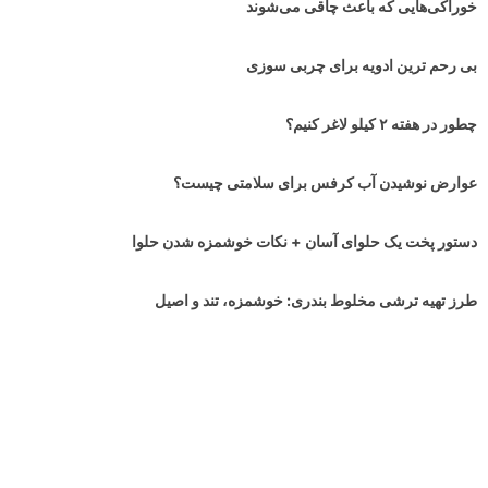
خوراکی‌هایی که باعث چاقی می‌شوند
بی رحم ترین ادویه برای چربی سوزی
چطور در هفته ۲ کیلو لاغر کنیم؟
عوارض نوشیدن آب کرفس برای سلامتی چیست؟
دستور پخت یک حلوای آسان + نکات خوشمزه شدن حلوا
طرز تهیه ترشی مخلوط بندری: خوشمزه، تند و اصیل
برای چربی سوزی چی بخوریم؟ معرفی ۵ ادویه چربی سوز بسیار موثر!
با چیلینو هیچ تخفیفی رو از دست نده