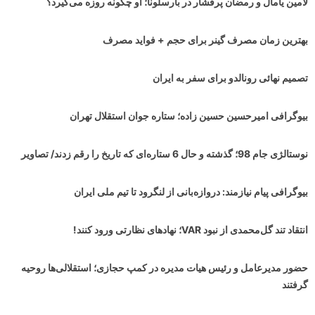
لامین یامال و رمضان پرفشار در بارسلونا؛ او چگونه روزه می‌گیرد؟
بهترین زمان مصرف گینر برای حجم + فواید مصرف
تصمیم نهائی رونالدو برای سفر به ایران
بیوگرافی امیرحسین حسین زاده؛ ستاره جوان استقلال تهران
نوستالژی جام 98؛ گذشته و حال 6 ستاره‌ای که تاریخ را رقم زدند/ تصاویر
بیوگرافی پیام نیازمند: دروازه‌بانی از لنگرود تا تیم ملی ایران
انتقاد تند گل‌محمدی از نبود VAR؛ نهادهای نظارتی ورود کنند!
حضور مدیرعامل و رئیس هیات مدیره در کمپ حجازی؛ استقلالی‌ها روحیه
گرفتند