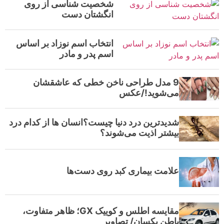
شخصیت شناسی از روی
انگشتان دست
انتخاب اسم نوزاد بر اساس
اسم پدر و مادر
9 مدل طراحی ناخن خطی که عاشقشان
می‌شوید!/عکس
شدیدترین درد دنیا چیست؟انسان ها از کدام درد
بیشتر اذیت می‌شوند؟
علامت بیماری کبد روی دست‌ها
مقایسه اطلس و کوییک GX؛ ظاهر متفاوت،
باطن یکسان/ تصاویر