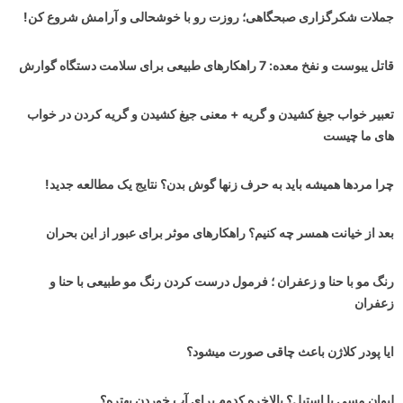
جملات شکرگزاری صبحگاهی؛ روزت رو با خوشحالی و آرامش شروع کن!
قاتل یبوست و نفخ معده: 7 راهکارهای طبیعی برای سلامت دستگاه گوارش
تعبیر خواب جیغ کشیدن و گریه + معنی جیغ کشیدن و گریه کردن در خواب
های ما چیست
چرا مردها همیشه باید به حرف زنها گوش بدن؟ نتایج یک مطالعه جدید!
بعد از خیانت همسر چه کنیم؟ راهکارهای موثر برای عبور از این بحران
رنگ مو با حنا و زعفران ؛ فرمول درست کردن رنگ مو طبیعی با حنا و
زعفران
ایا پودر کلاژن باعث چاقی صورت میشود؟
لیوان مسی یا استیل؟ بالاخره کدوم برای آب خوردن بهتره؟