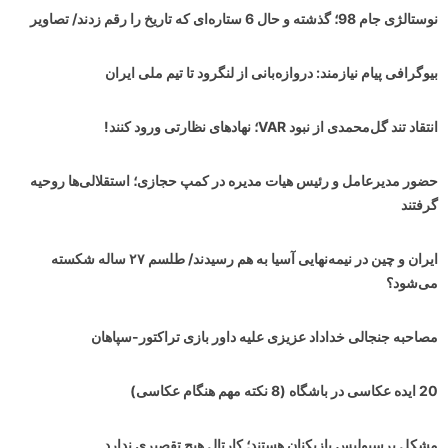
نوستالژی جام 98؛ گذشته و حال 6 ستاره‌ای که تاریخ را رقم زدند/ تصاویر
بیوگرافی پیام نیازمند: دروازه‌بانی از لنگرود تا تیم ملی ایران
انتقاد تند گل‌محمدی از نبود VAR؛ نهادهای نظارتی ورود کنند!
حضور مدیرعامل و رئیس هیات مدیره در کمپ حجازی؛ استقلالی‌ها روحیه
گرفتند
ایران و چین در نیمه‌نهایی آسیا به هم رسیدند/ طلسم ۲۷ ساله شکسته
می‌شود؟
مصاحبه جنجالی خداداد عزیزی علیه داور بازی تراکتور-سپاهان
20 ایده عکاسی در باشگاه (8 نکته مهم هنگام عکاسی)
مشکل پرسپولیس بازیکنان هستند؛ کارتال هیچ تقصیری ندارد