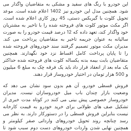
این خودرو با رنگ های سفید و مشکی به متقاضیان واگذار می
شود. همچنین مدل این خودرو نیز 1402 اعلام شده است. موعد
تحویل کلوت با گیربکس دستی، 45 روز کاری اعلام شده است.
اگر مکث موتور کلوت های فروخته شده را با تاخیر به مشتریان
خود واگذار کند، تعهد داده که 12 درصد قیمت خودرو را به صورت
سالیانه به عنوان جریمه تاخیر به متقاضیان پرداخت می کند.
مدیران مکث موتور تصمیم گرفتند سند خودروهای فروخته شده
را تا پایان پرداخت کامل اقساط نزد خود نگهدارند. همچنین
متقاضیان بابت بیمه بدنه یکساله کلوت های فروخته شده حداکثر
یک ماه بعد از انعقاد قرار داد باید یک فرقه چک به مبلغ 6 میلیون
و 500 هزار تومان در اختیار خودروساز قرار دهند.
فروش قسطی خودرو، آن هم بدون سود نشان می دهد که
وضعیت بازار چندان باب میل خودروسازان نیست. مدیران
خودروساز خصوصی پیش بینی می کنند در کوتاه مدت خبری از
تشکیل صف های طولانی برای خرید خودرو به قیمت کارخانه
نیست بنابراین فروش قسطی را در دستور­کار دارند. به نظر می
رسد چنانچه روند تحویل خودروهای وارداتی صفر کیلومتر و
همچنین نهایی شدن واردات خودروهای دست دوم سبب شود تا