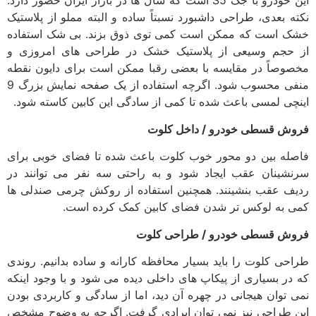
این خودرو با جک S5 است که سال ها در بازار ایران حضور دارد.
نکته بعدی، طراحی داشبورد نسبتاً ساده و البته مملو از پلاستیک
خشک است که ممکن است کمی توی ذوق بزند. بی شک استفاده
از حجم وسیعی از پلاستیک خشک در طراحی های امروزی و
مخصوصاً در مقایسه با بعضی رقبا ممکن است برای دایون نقطه
منفی محسوب شود. اگرچه استفاده از یک صفحه نمایش بزرگ 9
اینچی لمسی باعث شده تا کمی از سادگی این کابین کاسته شود.
فروش قسطی خودرو / داخل کلوت
فاصله بین دو محور خوب کلوت باعث شده تا فضای خوبی برای
سرنشینان عقب ایجاد شود و به راحتی سه نفر می توانند در
ردیف عقب بنشینند. همچنین استفاده از روکش چرمی صندلی ها
کمی به لوکس تر شدن فضای کابین کمک کرده است.
فروش قسطی خودرو / طراحی کلوت
طراحی کلوت را باید بسیار محافظه کارانه و ساده بدانیم. روندی
که در بسیاری از پیکاپ های داخلی دیده می شود و با وجود اینکه
نمی توان هیجانی در چهره آن دید، اما از سادگی و کاربردی بودن
این طراحی نیز نمی توان ایرادی گرفت. اگرچه به وضوح مشخص