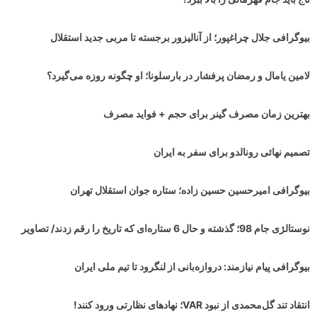
بیوگرافی جلال چراغپور؛ از آنالیزور برجسته تا مربی جدید استقلال
لامین یامال و رمضان پرفشار در بارسلونا؛ او چگونه روزه می‌گیرد؟
بهترین زمان مصرف گینر برای حجم + فواید مصرف
تصمیم نهائی رونالدو برای سفر به ایران
بیوگرافی امیرحسین حسین زاده؛ ستاره جوان استقلال تهران
نوستالژی جام 98؛ گذشته و حال 6 ستاره‌ای که تاریخ را رقم زدند/ تصاویر
بیوگرافی پیام نیازمند: دروازه‌بانی از لنگرود تا تیم ملی ایران
انتقاد تند گل‌محمدی از نبود VAR؛ نهادهای نظارتی ورود کنند!