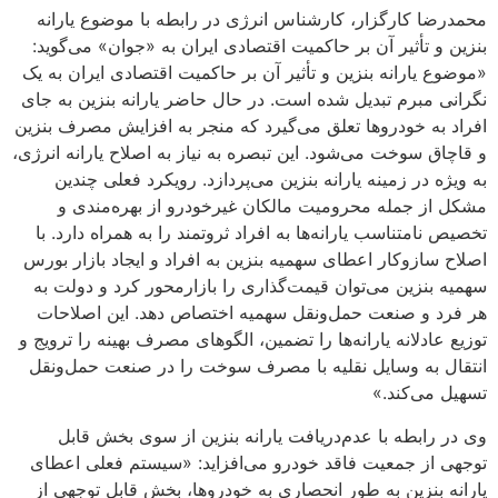
محمدرضا کارگزار، کارشناس انرژی در رابطه با موضوع یارانه
بنزین و تأثیر آن بر حاکمیت اقتصادی ایران به «جوان» می‌گوید:
«موضوع یارانه بنزین و تأثیر آن بر حاکمیت اقتصادی ایران به یک
نگرانی مبرم تبدیل شده است. در حال حاضر یارانه بنزین به جای
افراد به خودرو‌ها تعلق می‌گیرد که منجر به افزایش مصرف بنزین
و قاچاق سوخت می‌شود. این تبصره به نیاز به اصلاح یارانه انرژی،
به ویژه در زمینه یارانه بنزین می‌پردازد. رویکرد فعلی چندین
مشکل از جمله محرومیت مالکان غیرخودرو از بهره‌مندی و
تخصیص نامتناسب یارانه‌ها به افراد ثروتمند را به همراه دارد. با
اصلاح سازوکار اعطای سهمیه بنزین به افراد و ایجاد بازار بورس
سهمیه بنزین می‌توان قیمت‌گذاری را بازارمحور کرد و دولت به
هر فرد و صنعت حمل‌و‌نقل سهمیه اختصاص دهد. این اصلاحات
توزیع عادلانه یارانه‌ها را تضمین، الگو‌های مصرف بهینه را ترویج و
انتقال به وسایل نقلیه با مصرف سوخت را در صنعت حمل‌و‌نقل
تسهیل می‌کند.»
وی در رابطه با عدم‌دریافت یارانه بنزین از سوی بخش قابل
توجهی از جمعیت فاقد خودرو می‌افزاید: «سیستم فعلی اعطای
یارانه بنزین به طور انحصاری به خودروها، بخش قابل توجهی از