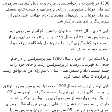
1388 در پاسخ به درخواست‌های مردم و به دلیل کوتاهی سرمربی
تیم ملی فوتبال کشورمان در انجام وظایف و کسب نتایج ضعیف
تیم ملی فوتبال در بازی‌های مقدماتی جام جهانی، علی دایی از
سرمربیگری تیم ملی برکنار شد.
دایی ۷ دی سال ۱۳۸۸ به عنوان جانشین کرانچار سرمربی تیم
پرسپولیس شد. ۲۸ آذر سال ۱۳۸۹ پس از ۵ باخت پیاپی، وی از
سمت خود کناره‌گیری کرد اما مدیرعامل باشگاه نپذیرفت و از
تصمیم خود منصرف شد.
او با اینکه در 31 خرداد سال 1390 تیم پرسپولیس را در جام
حذفی به قهرمانی رساند از پرسپولیس رفت و جای خود را به
حمید استیلی داد و سپس همان سال با تیم راه آهن به توافق رسید
و قرارداد 2 ساله امضا کرد.
دایی اواخر اردیبهشت سال1392 مجددا با تیم پرسپولیس به توافق
رسید و سکان هدایت این تیم را به دست گرفت. او در سال 93
در لیگ برتر چهاردهم از سرمربیگری پرسپولیس برکنار شد و
جایش را به حمید درخشان داد. علی دایی در تیرماه 94 سرمربی
صبای قم و در تیر ماه 95 سرمربی نفت تهران و سپس سایپا