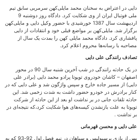
دایی در اعتراض به سخنان محمد مایلی‌کهن سرمربی سابق تیم
ملی فوتبال ایران از وی شکایت کرد. دادگاه روز دوشنبه 9
اردیبهشت سال 1387 خورشیدی با حضور وکیل دایی و مایلی‌کهن
بر‌گزار شد. مایلی‌کهن بر مواضع قبلی خود و انتقادات از دایی
پافشاری کرد. دادگاه محمد مایلی کهن را بمدت یک سال از
مصاحبه با رسانه‌ها محروم اعلام کرد.
تصادف رانندگی علی دایی
در یک حادثه رانندگی در شب آخرین شنبه سال 90 در محور
اصفهان – کاشان خودروی تویوتا پرادو محمد دایی (برادر علی
دایی) از مسیر جاده خارج و سپس واژگون شد و علی دایی که در
کنار برادرش در خودرو حضور داشت به شدت زخمی شد. این
حادثه تلفات جانی در بر نداشت او بعد از این حادثه از شرکت
تویوتا به علت بازنشدن کیسه‌های هوا شکایت کرد،که نتیجه‌ای در
بر نداشت .
علی دایی و محسن قهرمانی
پس از بازی پرسپولیس و سپاهان در نیم فصل اول 92-93 که به