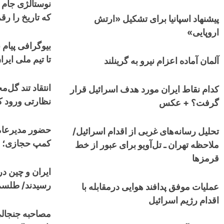
که تاریخ را رق
پیشنهاد اسپانیا برای تشکیل «ارتش
اروپایی»
بیوگرافی پیام ن
تا تیم ملی ایرا
آلمان آماده اعزام نیرو به گرینلند
کدام نقاط ایران مورد هدف اسرائیل قرار
نظارتی ورود کن
گرفت؟ + عکس
حضور مدیرعام
تحلیل رسانه‌های غربی از اقدام اسرائیل/
کمپ حجازی؛ اس
ملاحظه تهران ـ تل‌آویو برای عبور از خط
قرمزها
ایران و چین در 
رسیدند/ طلسم ۲۷ ساله شکسته می‌ش
عملیات موفق پدافند هوایی درمقابله با
اقدام رژیم اسرائیل
مصاحبه جنجالی