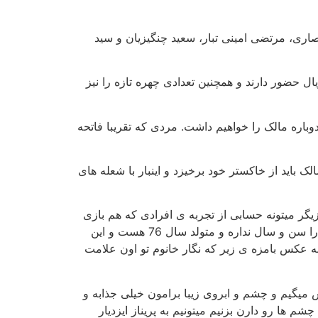
ری، مرتضی امینی‌ تبار، سعید چنگیزیان و سید
ال حضور دارند و همچنین تعدادی چهره تازه را نیز
اره مالک را خواهیم داشت. مردی که تقریبا فاتحه‌
 باید از خاکستر خود برخیزد و اینبار با شعله‌ های
زیگر میتونه حسابی از تجربه ی افرادی که هم بازی
شدن با اون ها نصیبش شده اسفاده کنه و نهایت استفاده اش از این فرصت بینظیر رو ببره چرا که در حال حاضر هم اونقدرا سن و سال نداره و متولد سال 76 هست و این
 به عکس بامزه ی زیر که نگار خانوم تو اون علامت
 میگیم و چشم و ابروی زیبا برامون خیلی جذابه و
م ها رو دارن بزنیم میتونیم به پریناز ایزدیار