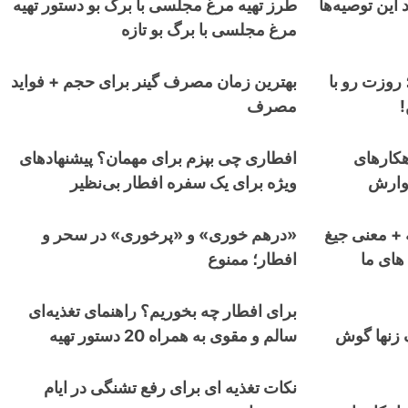
ی هستید این توصیه‌ها
طرز تهیه مرغ مجلسی با برگ بو دستور تهیه
مرغ مجلسی با برگ بو تازه
وزت رو با
بهترین زمان مصرف گینر برای حجم + فواید
مصرف
ت و نفخ معده: 7 راهکارهای
افطاری چی بپزم برای مهمان؟ پیشنهادهای
وارش
ویژه برای یک سفره افطار بی‌نظیر
 + معنی جیغ
«درهم خوری» و «پرخوری» در سحر و
های ما
افطار؛ ممنوع
برای افطار چه بخوریم؟ راهنمای تغذیه‌ای
 زنها گوش
سالم و مقوی به همراه 20 دستور تهیه
نکات تغذیه ای برای رفع تشنگی در ایام