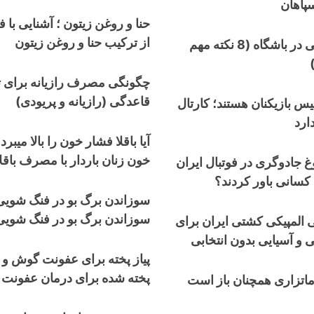
سپاهان
حنا و روغن زیتون ؛ آشنایی با ف
از ترکیب حنا و روغن زیتون
20 ایده عکاسی در باشگاه (8 نکته مهم
چگونگی مصرف رازیانه برای ت
قاعدگی (رازیانه و پریودی)
 بازیکنان هستند؛ کارتال
ارد
آیا باقلا فشار خون را بالا میبر
خون زنان باردار با مصرف باقلا
 جادوگری در فوتبال ایران
 کسانی باور کردند؟
سوزاندن برگ بو در فنگ شوی
سوزاندن برگ بو در فنگ شویی
۲ طلایی المپیکی کشتی ایران برای
 و آسیایی بدون انتخابی
پیاز پخته برای عفونت گوش و 
پخته شده برای درمان عفونت
 ماتزاری همچنان باز است