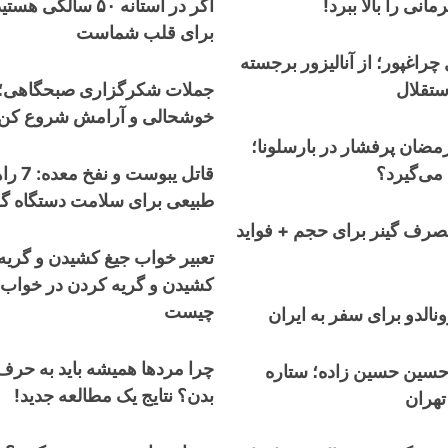
مانی را بالا ببرد!
اگر در آستانه ۵۰ سالگ
برای قلب شماست
چراغپور؛ از آنالیزور برجسته
ستقلال
جملات شکرگزاری صبحگاهی؛ ر
خوشحالی و آرامش شروع کن!
رمضان پرفشار در بارسلونا؛
 می‌گیرد؟
قاتل یبوس
طبیعی برای سلامت دستگاه گ
صرف گینر برای حجم + فواید
تعبیر خواب جیغ کشیدن و گریه
کشیدن و گریه کردن در خواب 
چیست
نالدو برای سفر به ایران
چرا مردها همیشه باید به حرف
حسین حسین زاده؛ ستاره
بدن؟ نتایج یک مطالعه جدید!
تهران