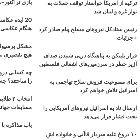
بازی تراکتور-
ترکیه از آمریکا خواستار توقف حملات به
نوار غزه و لبنان شد
هنگام عکاسی)
رئیس ستادکل نیروهای مسلح پیام صادر کرد
+جزئیات
مشکل پرسپولیس
هیچ تقصیری ند
فرار بلینکن به پناهنگاه درپی شنیدن صدای
آژیر خطر در سرزمین‌های اشغالی فلسطین
چه کسانی دروغ
را ساختند؟ چه
برای ممنوعیت فروش سلاح تهاجمی به
اسرائیل تلاش خواهم کرد
انتخاب 
مسابقات جهانی
ارسال تاد به اسرائیل نیروهای آمریکایی را
تحت فشار قرار می‌دهد
باب مذاکره با
۱۰ دروغ علیه سردار قاآنی و خانواده اش