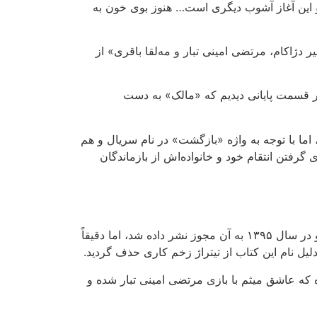
 و این آغاز آشوب دیگری است… هنوز بوی خون به
ر دژاکام، مرتضی امینی تبار و مه‌لقا باقری» از
ر این، در قسمت پایانی دیدیم که «مالک» به دست
ا با توجه به واژه «بازگشت» در نام سریال و هم
تن انتقام خود و خانواده‌اش از بازماندگان
داستان زخم کاری برگرفته از رمان بیست زخم کاری نوشتهٔ محمود حسینی‌زاد است. این رمان در سال ۱۳۸۵ نوشته شد و در سال ۱۳۹۵ به آن مجوز نشر داده شد، اما دقیقاً
مهران غفوریان بوده که عاشق میثم با بازی مرتضی امینی تبار شده و