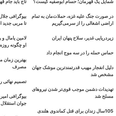
شمایل یک قهرمان؛ حسام ابوصفیه کیست؟
تاج باید جام قهر
در صورت جنگ علیه غزه، حملات‌مان به تمام
بیوگرافی جلال 
اراضی اشغالی را از سرمی‌گیریم
تا مربی جدید ا
زیردریایی غدیر، سلاح پنهان ایران
لامین یامال و 
او چگونه روزه
حماس حمله را در سه موج انجام داد
بهترین زمان م
مصرف
دلیل انفجار مهیب قدرتمندترین موشک جهان
مشخص شد
تصمیم نهائی رو
تهدیدات دشمن موجب قوی‌تر شدن نیروهای
مسلح شد
بیوگرافی امیر
جوان استقلال 
105سال زندان برای قتل کماندوی هلندی