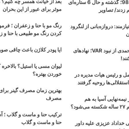
بعد از خیانت همسر چه کنیم؟ 
نوستالژی جام 98؛ گذشته و حال 6 ستاره‌ای
موثر برای عبور از این بحران
م زدند/ تصاویر
رنگ مو با حنا و زعفران ؛ فر
یازمند: دروازه‌بانی از لنگرود
کردن رنگ مو طبیعی با حنا و 
ن
ایا پودر کلاژن باعث چاقی ص
انتقاد تند گل‌محمدی از نبود VAR؛ نهادهای
ند!
لیوان مسی یا استیل؟ بالاخره 
خوردن بهتره؟
ل و رئیس هیات مدیره در
تقلالی‌ها روحیه گرفتند
بهترین زمان مصرف گینر برای
مصرف
نیمه‌نهایی آسیا به هم
ود؟
ترکیب حنا و ماست و گلاب ؛ آشن
حنا و ماست و گلاب
 خداداد عزیزی علیه داور