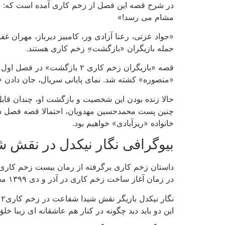
در شرح قصه این فصل از زخم کاری آمده است‌ که: «در
مشام می‌ رسد!»
«جواد عزتی، رعنا آزادی‌ ور، کامبیز دیرباز، مهران غف
جمله بازیگران «بازگشت»ِ زخم کاری هستند.
قصه «بازیگران زخم کاری ۲ ب
«منصوره» کشته شد. نمای پایانی سریال، جان دادن «
حالا زنده بودن این شخصیت و بازگشت او، چندان قا
چنین پست محمدحسین مهدویان، احتمالا قصه فصل دوم 
خانواده «ریزآبادی» خواهیم بود.
بیوگرافی نگار نیکدل در نقش ش
در زمان آغاز ساخت زخم کاری در آذر و دی ۱۳۹۹ مجوز نشر این کتاب باطل شد و فروش این کتاب ممنوع شد. به همین دلیل نام این کتاب از تیتراژ زخم کاری حذف گردید.
ن
این دو باید دید چگونه در کنار هم عاشقانه ای زیبا خلق