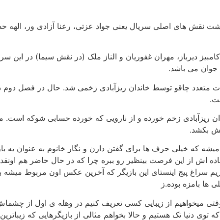
نقش‌ های اصلی سریال یعنی جواد عزتی، رعنا آزادی‌ ور، الهه حصا
امبیز دیرباز، مهران غفوریان و الناز ملک (در نقش سیما) در این سری
 جوان می باشد.
ت متعدد چاقو توسط خاندان ریزآبادی زخمی شد. حال در فصل دوم دوب
ت.
ان ریزآبادی زخم خورده و از نارویی که خورده حسابی شوکه است. مالک
تش بکشد.
 میشه که خیلی حرف ها برای گفتن دارن و نگار خانوم به عنوان یه با
اما بریم سراغ پیج اینستای این بازیگر که آخرین عکس اون مربوط میشه
 ها بامزه بوده.ز
 وقتی میخواهیم از زیبایی کسی تعریف کنیم در وهله ی اول از چشماش
وی دنیا تک هستیم و حالا بخواهم مثالی از بازیگرهایی که زیباترین چش