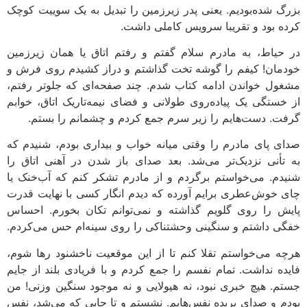
بزرگ شده‌بودیم. یعنی پدر زیرزمین را تبدیل به یک سوییت کوچک
کرده بود و تقریبا سرویس کاملی داشت.
در حیاط، به مادرم سلام گفتم و رفتم اتاق یا همان زیرزمین
خودمان! کیفم را گوشه‌ تخت گذاشتم و دراز کشیدم روی فرش و
مشغول خواندن ادامه‌ کتاب شدم. چند صفحه‌ای که جلوتر رفتم،
از خستگی یک پیاده‌روی طولانی و فضای نیمه‌تاریک اتاق، خوابم
گرفت. دست‌هایم را زیر سرم جمع کردم و چشمانم را بستم.
صدای پای مادرم را وقتی میانه‌ خواب و بیداری بودم، شنیدم که
به تأنی نزدیک‌تر می‌شد. بعد صدای باز شدن در آهنی اتاق را
شنیدم. می‌خواستم برگردم و از مادرم تشکر کنم که آب‌خنک یا
چای خوش‌عطری برایم آورده که دیدم انگار کسی با نهایت قدرت
پایش را روی گلویم گذاشته و نمی‌توانم تکان بخورم. احساس
خفگی داشتم و سنگینی وحشتناکی را روی سینه‌ام حس می‌کردم.
هرچه می‌خواستم تقلا کنم تا از این موقعیت ناخشنود رها شوم،
فایده نداشت. تمام نفسم را جمع کردم و با فریادی بلند از جایم
جستم. هیچ خبری نبود، نه هیولایی و نه موجود سنگین وزنی! من
بودم و صدای بریده‌ نفس‌هایم. نشستم و تا جایی که می‌شد، نفس