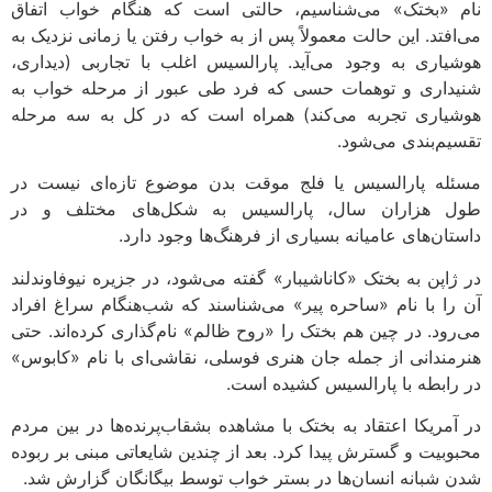
نام «بختک» می‌شناسیم، حالتی است که هنگام خواب اتفاق
می‌افتد. این حالت معمولاً پس از به خواب رفتن یا زمانی نزدیک به
هوشیاری به وجود می‌آید. پارالسیس اغلب با تجاربی (دیداری،
شنیداری و توهمات حسی که فرد طی عبور از مرحله‌ خواب به
هوشیاری تجربه می‌کند) همراه است که در کل به سه مرحله
تقسیم‌بندی می‌شود.
مسئله‌ پارالسیس یا فلج موقت بدن موضوع تازه‌ای نیست در
طول هزاران سال، پارالسیس به شکل‌های مختلف و در
داستان‌های عامیانه‌ بسیاری از فرهنگ‌ها وجود دارد.
در ژاپن به بختک «کاناشیبار» گفته می‌شود، در جزیره‌ نیوفاوندلند
آن را با نام «ساحره‌ پیر» می‌شناسند که شب‌هنگام سراغ افراد
می‌رود. در چین هم بختک را «روح ظالم» نام‌گذاری کرده‌اند. حتی
هنرمندانی از جمله جان هنری فوسلی، نقاشی‌ای با نام «کابوس»
در رابطه با پارالسیس کشیده است.
در آمریکا اعتقاد به بختک با مشاهده‌ بشقاب‌پرنده‌ها در بین مردم
محبوبیت و گسترش پیدا کرد. بعد از چندین شایعاتی مبنی بر ربوده
شدن شبانه‌ انسان‌ها در بستر خواب توسط بیگانگان گزارش شد.