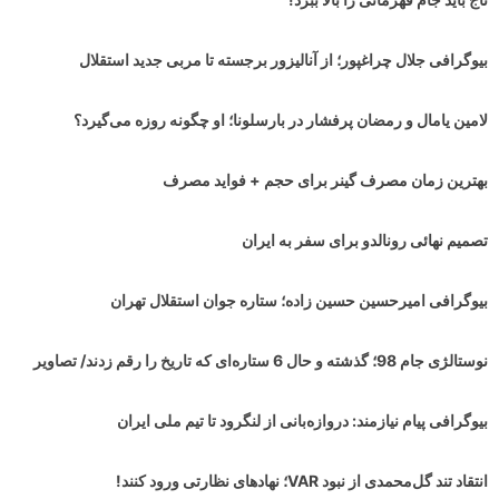
بیوگرافی جلال چراغپور؛ از آنالیزور برجسته تا مربی جدید استقلال
لامین یامال و رمضان پرفشار در بارسلونا؛ او چگونه روزه می‌گیرد؟
بهترین زمان مصرف گینر برای حجم + فواید مصرف
تصمیم نهائی رونالدو برای سفر به ایران
بیوگرافی امیرحسین حسین زاده؛ ستاره جوان استقلال تهران
نوستالژی جام 98؛ گذشته و حال 6 ستاره‌ای که تاریخ را رقم زدند/ تصاویر
بیوگرافی پیام نیازمند: دروازه‌بانی از لنگرود تا تیم ملی ایران
انتقاد تند گل‌محمدی از نبود VAR؛ نهادهای نظارتی ورود کنند!