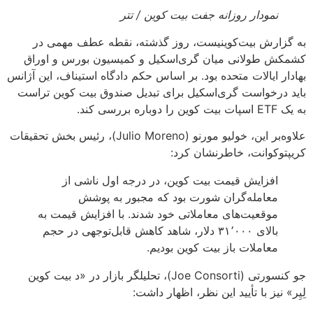
نمودار روزانه جفت بیت کوین / تتر
به گزارش بیت‌کوینیست، روز گذشته، نقطه عطف مهمی در
کشمکش طولانی میان گری‌اسکیل و کمیسیون بورس و اوراق
بهادار ایالات متحده بود. بر اساس حکم دادگاه استیناف، این آژانس
باید درخواست گری‌اسکیل برای تبدیل صندوق بیت کوین تراست
به یک ETF اسپات بیت کوین را دوباره بررسی کند.
علاوه‌بر این، خولیو مورنو (Julio Moreno)، رئیس بخش تحقیقات
کریپتوکوانت، خاطرنشان کرد:
افزایش قیمت بیت کوین، در درجه اول ناشی از
معامله‌گران شورت بود که مجبور به پوشش
موقعیت‌های معاملاتی خود شدند. با افزایش قیمت به
بالای ۳۱٬۰۰۰ دلار، شاهد کاهش قابل‌توجهی در حجم
معاملات باز بیت کوین بودیم.
جو کنسورتی (Joe Consorti)، تحلیلگر بازار در «د بیت کوین
لِیِر» نیز با تأیید این نظر، اظهار داشت: