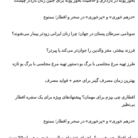
بخور پونه در بارداری و خاصیت بخور پونه برای جنین زنان باردار چیست
«درهم خوری» و «پرخوری» در سحر و افطار؛ ممنوع
سونامی سرطان پستان در جهان‌؛ چرا زنان ایرانی زودتر بیمار می‌شوند؟
فرزند بیشتر، مغز والدین را جوان‌تر می‌کند یا پیرتر؟
طرز تهیه مرغ مجلسی با برگ بو دستور تهیه مرغ مجلسی با برگ بو تازه
بهترین زمان مصرف گینر برای حجم + فواید مصرف
افطاری چی بپزم برای مهمان؟ پیشنهادهای ویژه برای یک سفره افطار
بی‌نظیر
«درهم خوری» و «پرخوری» در سحر و افطار؛ ممنوع
برای افطار چه بخوریم؟ راهنمای تغذیه‌ای سالم و مقوی به همراه 20 دستور