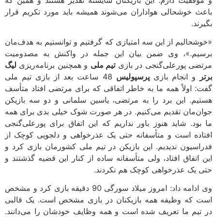
باعث خوشحالی هواداران می‌شوند همیشه باید مورد تکریم قرار
بگیرند.
«خوشحالیم از این سه امتیازی که گرفتیم و توانستیم به هدف‌مان
برسیم.»، وی ضمن بیان این جمله در واکنش به مصدومیت
مرتضی پورعلی‌گنجی در بازی
تیم ملی
و همچنین برنامه‌ریزی
لیگ
برتر
و انجام بازی
پرسپولیس
48 ساعت بعد از بازی تیم ملی
گفت: اولاً همه ما به خاطر اتفاقی که برای مرتضی افتاد متأسف
هستیم. این برد را به مرتضی، یاسین سلمانی و دو سه بازیکن
جوان‌مان تقدیم می‌کنیم. در هر صورت شوک خیلی بدی برای همه
ما بود. شاید هنوز باور نداریم که این اتفاق برای پورعلی‌گنجی
افتاده است و متأسفانه حتی یک عذرخواهی و دلجویی کوچک از
فدراسیون ندیدیم. این بازیکن در تیم ملی کشورمان بازی کرد و
این اتفاق افتاد، ولی متأسفانه ساده از کنار این قضیه گذشتند و
حتی یک عذرخواهی کوچک هم نکردند.
وی ادامه داد: امروز میلاد سورگی 90 دقیقه بازی کرد و مشخص
است که وظیفه همه بازیکنان در بازی مشخص است. یک قالبی
در تیم ما تعریف شده است و همه وظایف خودشان را می‌دانند.