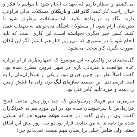
می‌کشیم و انتظار داریم که تعهدات انجام شود تا بتوانیم با فکر و
خیال راحت کار کنیم.
کادر فنی و بازیکنان
مشکلات مالی فراوانی
دارند. نگاه به قراردادها نکنید. باید مشکلات برطرف شود تا
ذهن‌شان آرام شود. از مسئولان باشگاه می‌خواهم به تعهدات عمل
کنند. کسی چیز دیگری نخواسته است. این کاری است که باید
انجام شود تا در مسیری که می‌رویم کنار هم باشیم. اگر این اتفاق
صورت نگیرد، کار سخت می‌شود.
گل‌محمدی در واکنش به این موضوع که اظهارنظری از او درباره
عدم موافقت با میزبانی بازی در شهر قزوین مطرح شده بود،
گفت: اصلاً نظر من چنین چیزی نبود و یکی از همکاران‌مان را به
اینجا فرستادیم. این تصمیم
سازمان لیگ
بود، ولی ما قبلش زمین
را دیدیم و مورد تأیید کادر فنی بود.
سرمربی تیم فوتبال پرسپولیس که چند روز پیش مدعی فسخ
قراردادش با سرخپوشان شده بود در این مورد هم به خبرنگاران
گفت: وی در پایان گفت: در جلسه
هیئت مدیره
هم که تشکیل
شده بود نامه‌ای به من ندادند. قرار بود دو سه روز پیش این اتفاق
بیفتد، ولی ظاهراً خیلی برای‌شان مهم نیست. نمی‌دانم چرا!