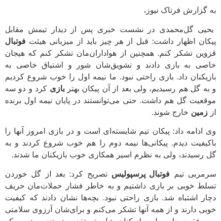
به گزارش فرتاک نیوز،
یحیی گل‌محمدی در نشست خبری پس از دیدار تیمش مقابل
پیکان اظهار داشت: قبل از هر چیز باید از میزبانی هیئت
فوتبال
قزوین تشکر کنم. همچنین از هواداران‌مان تشکر کنم که هیجان
خاصی به بازی دادند و تشویق‌شان شور و اشتیاق خاصی به
بازیکنان داد. بازی راحتی نبود. ما نیمه اول را خوب شروع کردیم
و به گل هم رسیدیم، ولی بعد از آن پیکان بهتر
بازی
کرد و دو سه
موقعیت گل هم داشت. حتی می‌توانستند در پایان نیمه اول برنده
از
زمین
خارج شوند.
وی ادامه داد: پیکان تیم شایسته‌ای است و در بازی امروز آنها را
باکیفیت دیدم. پیکانی‌ها نیمه دوم را هم خوب شروع کردند و به
گل رسیدند، ولی به نظرم اسیر همکاری خوب بازیکنان ما شدند.
سرمربی تیم
فوتبال پرسپولیس
تصریح کرد: بعد از گل خوردن
تسلط خوبی بر بازی داشتیم و به خاطر فشار حملات‌مان حریف
دچار اشتباه شد. بازی راحتی نبود. بچه‌ها نشان دادند که کیفیت
خوبی دارند و از همه آنها تشکر می‌کنم و برای‌شان آرزوی سلامتی
و موفقیت دارم. این بازیکنان شایسته تقدیر هستند و همین که