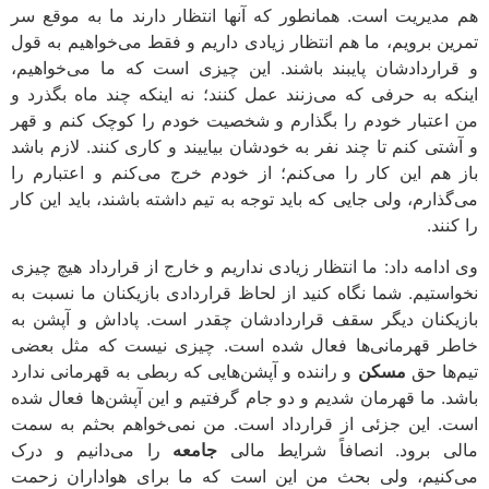
هم مدیریت است. همانطور که آنها انتظار دارند ما به موقع سر
تمرین برویم،‌ ما هم انتظار زیادی داریم و فقط می‌خواهیم به قول
و قراردادشان پایبند باشند. این چیزی است که ما می‌خواهیم،
اینکه به حرفی که می‌زنند عمل کنند؛ نه اینکه چند ماه بگذرد و
من اعتبار خودم را بگذارم و شخصیت خودم را کوچک کنم و قهر
و آشتی کنم تا چند نفر به خودشان بیاییند و کاری کنند. لازم باشد
باز هم این کار را می‌کنم؛ از خودم خرج می‌کنم و اعتبارم را
می‌گذارم، ولی جایی که باید توجه به تیم داشته باشند، باید این کار
را کنند.
وی ادامه داد: ما انتظار زیادی نداریم و خارج از قرارداد هیچ چیزی
نخواستیم. شما نگاه کنید از لحاظ قراردادی بازیکنان ما نسبت به
بازیکنان دیگر سقف قراردادشان چقدر است. پاداش و آپشن به
خاطر قهرمانی‌ها فعال شده است. چیزی نیست که مثل بعضی
تیم‌ها حق
مسکن
و راننده و آپشن‌هایی که ربطی به قهرمانی ندارد
باشد. ما قهرمان شدیم و دو جام گرفتیم و این آپشن‌ها فعال شده
است. این جزئی از قرارداد است. من نمی‌خواهم بحثم به سمت
مالی برود. انصافاً شرایط مالی
جامعه
را می‌دانیم و درک
می‌کنیم، ولی بحث من این است که ما برای هواداران زحمت