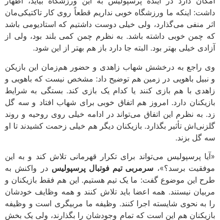
امکان دارد در آینده پرسپولیس به این ورزشگاه بیاید، اظهار
داشت: اینکه ما ورزشگاه خوبی نداریم قطعاً روی کار تاکتیکی‌مان
اثر منفی می‌گذارد، ولی خیلی دوست داشتیم که استادیومی باشد
که چمن خوبی داشته باشد. به نظرم چمن کمی بلند بود، ولی از
آزادی خیلی بهتر بود. البته جا دارد باز هم بهتر از این شود.
وی راجع به درخشش شهاب زاهدی و حضور هم‌زمان این بازیکن
و نبیل باهویی در زمین هم توضیح داد: مشخص نیست که باهویی و
زاهدی با هم بازی کنند یا کدام یک بازی کند. بستگی به شرایط
بازیکنان دارد. امروز هم اتفاق خوبی برای شهاب افتاد و سه گل
زد. به نظرم این اتفاق می‌تواند در ادامه خیلی روی روحیه و روند
گلزنی‌اش تأثیر بگذارد. بازیکنان دیگر هم خیلی زحمت کشیدند تا او
سه گل بزند.
«آیا پرسپولیس می‌تواند برای تکرار قهرمانی تلاش کند و به این
موفقیت برسد؟»،
سرمربی تیم فوتبال پرسپولیس
در واکنش به
طرح این موضوع گفت: ما یک تیم هستیم. این هم فقط بازیکنان و
مربیان نیستند. همه اعضا باید تلاش کنند و همه وظایف خودشان
را به نحوی شایسته اجرا کنند. وظیفه ما مربیگری است و وظیفه
بازیکنان هم این است که تمام وجودشان را بگذارند، ولی یک بخش