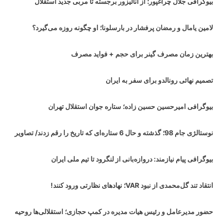
بیوگرافی جلال چراغپور؛ از آنالیزور برجسته تا مربی جدید استقلال
لامین یامال و رمضان پرفشار در بارسلونا؛ او چگونه روزه می‌گیرد؟
بهترین زمان مصرف گینر برای حجم + فواید مصرف
تصمیم نهائی رونالدو برای سفر به ایران
بیوگرافی امیرحسین حسین زاده؛ ستاره جوان استقلال تهران
نوستالژی جام 98؛ گذشته و حال 6 ستاره‌ای که تاریخ را رقم زدند/ تصاویر
بیوگرافی پیام نیازمند: دروازه‌بانی از لنگرود تا تیم ملی ایران
انتقاد تند گل‌محمدی از نبود VAR؛ نهادهای نظارتی ورود کنند!
حضور مدیرعامل و رئیس هیات مدیره در کمپ حجازی؛ استقلالی‌ها روحیه