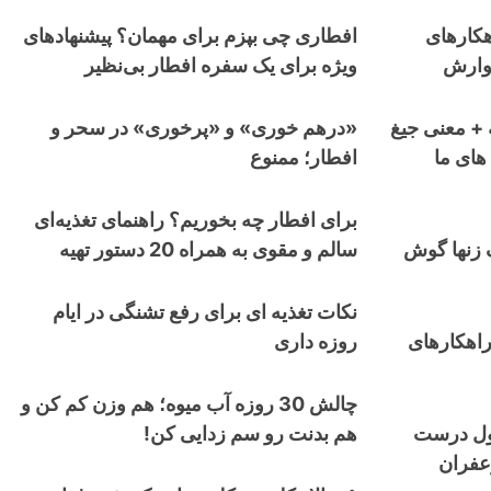
ت و نفخ معده: 7 راهکارهای
افطاری چی بپزم برای مهمان؟ پیشنهادهای
وارش
ویژه برای یک سفره افطار بی‌نظیر
 + معنی جیغ
«درهم خوری» و «پرخوری» در سحر و
های ما
افطار؛ ممنوع
برای افطار چه بخوریم؟ راهنمای تغذیه‌ای
 زنها گوش
سالم و مقوی به همراه 20 دستور تهیه
نکات تغذیه ای برای رفع تشنگی در ایام
راهکارهای
روزه داری
چالش 30 روزه آب میوه؛ هم وزن کم کن و
مول درست
هم بدنت رو سم زدایی کن!
زعفران