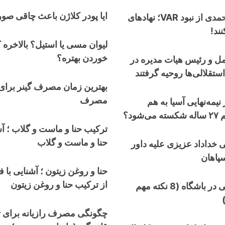
ایا پودر کلاژن باعث چاقی ص
انتقاد تند گل‌محمدی از نبود VAR؛ نهادهای
ند!
لیوان مسی یا استیل؟ بالاخره 
خوردن بهتره؟
ل و رئیس هیات مدیره در
تقلالی‌ها روحیه گرفتند
بهترین زمان مصرف گینر برای
مصرف
نیمه‌نهایی آسیا به هم
ود؟
ترکیب حنا و ماست و گلاب ؛ آشن
حنا و ماست و گلاب
 خداداد عزیزی علیه داور
سپاهان
حنا و روغن زیتون ؛ آشنایی با ف
از ترکیب حنا و روغن زیتون
20 ایده عکاسی در باشگاه (8 نکته مهم
چگونگی مصرف رازیانه برای ت