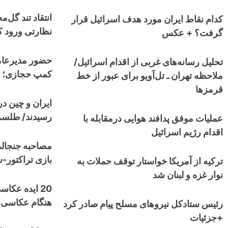
کدام نقاط ایران مورد هدف اسرائیل قرار
نظارتی ورود کن
گرفت؟ + عکس
حضور مدیرعام
تحلیل رسانه‌های غربی از اقدام اسرائیل/
کمپ حجازی؛ اس
ملاحظه تهران ـ تل‌آویو برای عبور از خط
قرمزها
ایران و چین در 
رسیدند/ طلسم ۲۷ ساله شکسته می‌ش
عملیات موفق پدافند هوایی درمقابله با
اقدام رژیم اسرائیل
مصاحبه جنجالی
بازی تراکتور-
ترکیه از آمریکا خواستار توقف حملات به
نوار غزه و لبنان شد
هنگام عکاسی)
رئیس ستادکل نیروهای مسلح پیام صادر کرد
+جزئیات