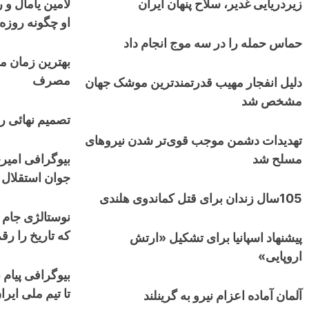
زیردریایی غدیر، سلاح پنهان ایران
لامین یامال و 
او چگونه روزه
حماس حمله را در سه موج انجام داد
بهترین زمان م
مصرف
دلیل انفجار مهیب قدرتمندترین موشک جهان
مشخص شد
تصمیم نهائی رو
تهدیدات دشمن موجب قوی‌تر شدن نیروهای
مسلح شد
بیوگرافی امیر
جوان استقلال 
105سال زندان برای قتل کماندوی هلندی
که تاریخ را رق
پیشنهاد اسپانیا برای تشکیل «ارتش
اروپایی»
بیوگرافی پیام ن
تا تیم ملی ایرا
آلمان آماده اعزام نیرو به گرینلند