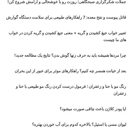
جملات شکرگزاری صبحگاهی؛ روزت رو با خوشحالی و آرامش شروع کن!
قاتل یبوست و نفخ معده: 7 راهکارهای طبیعی برای سلامت دستگاه گوارش
تعبیر خواب جیغ کشیدن و گریه + معنی جیغ کشیدن و گریه کردن در خواب
های ما چیست
چرا مردها همیشه باید به حرف زنها گوش بدن؟ نتایج یک مطالعه جدید!
بعد از خیانت همسر چه کنیم؟ راهکارهای موثر برای عبور از این بحران
رنگ مو با حنا و زعفران ؛ فرمول درست کردن رنگ مو طبیعی با حنا و
زعفران
ایا پودر کلاژن باعث چاقی صورت میشود؟
لیوان مسی یا استیل؟ بالاخره کدوم برای آب خوردن بهتره؟