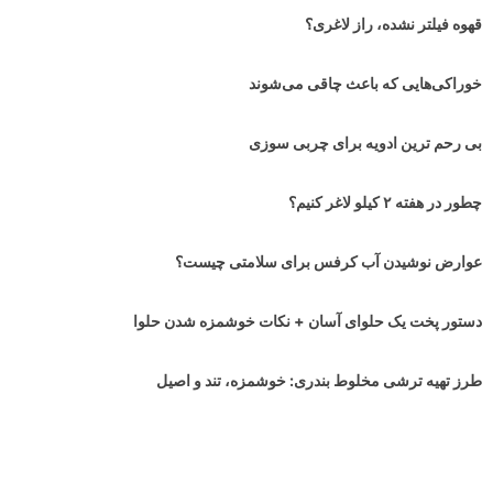
قهوه فیلتر نشده، راز لاغری؟
خوراکی‌هایی که باعث چاقی می‌شوند
بی رحم ترین ادویه برای چربی سوزی
چطور در هفته ۲ کیلو لاغر کنیم؟
عوارض نوشیدن آب کرفس برای سلامتی چیست؟
دستور پخت یک حلوای آسان + نکات خوشمزه شدن حلوا
طرز تهیه ترشی مخلوط بندری: خوشمزه، تند و اصیل
برای چربی سوزی چی بخوریم؟ معرفی ۵ ادویه چربی سوز بسیار موثر!
با چیلینو هیچ تخفیفی رو از دست نده