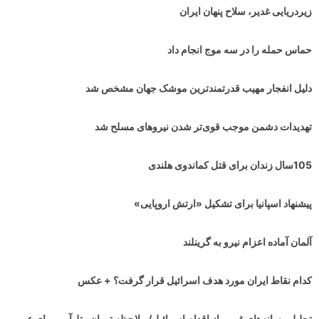
زیردریایی غدیر، سلاح پنهان ایران
حماس حمله را در سه موج انجام داد
دلیل انفجار مهیب قدرتمندترین موشک جهان مشخص شد
تهدیدات دشمن موجب قوی‌تر شدن نیروهای مسلح شد
105سال زندان برای قتل کماندوی هلندی
پیشنهاد اسپانیا برای تشکیل «ارتش اروپایی»
آلمان آماده اعزام نیرو به گرینلند
کدام نقاط ایران مورد هدف اسرائیل قرار گرفت؟ + عکس
تحلیل رسانه‌های غربی از اقدام اسرائیل/ ملاحظه تهران ـ تل‌آویو برای عبور