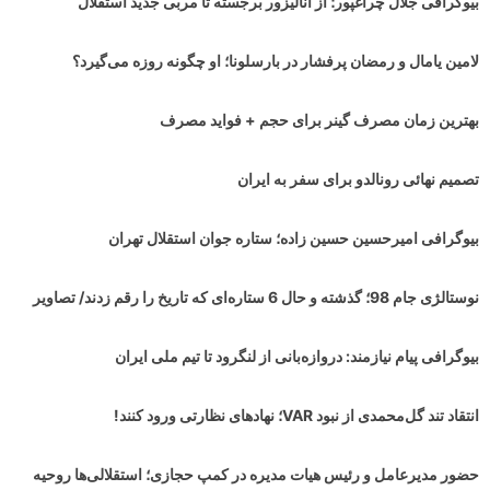
بیوگرافی جلال چراغپور؛ از آنالیزور برجسته تا مربی جدید استقلال
لامین یامال و رمضان پرفشار در بارسلونا؛ او چگونه روزه می‌گیرد؟
بهترین زمان مصرف گینر برای حجم + فواید مصرف
تصمیم نهائی رونالدو برای سفر به ایران
بیوگرافی امیرحسین حسین زاده؛ ستاره جوان استقلال تهران
نوستالژی جام 98؛ گذشته و حال 6 ستاره‌ای که تاریخ را رقم زدند/ تصاویر
بیوگرافی پیام نیازمند: دروازه‌بانی از لنگرود تا تیم ملی ایران
انتقاد تند گل‌محمدی از نبود VAR؛ نهادهای نظارتی ورود کنند!
حضور مدیرعامل و رئیس هیات مدیره در کمپ حجازی؛ استقلالی‌ها روحیه